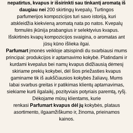
nepatirtus, kvapus ir išsirinkti sau tinkantį aromatą iš
daugiau nei
200 skirtingų kvepalų. Turtingos
parfumerijos kompozicijos turi savo istoriją, kuri
atskleidžia kiekvieną aromatą nata po natos. Kvepalų
formulės įkūnija prabangius ir selektyvius kvapus.
Išskirtinės kvapų kompozicijos svaigina, o aromatas ant
jūsų kūno išlieka ilgai.
Parfumart
įmonės veikloje atsispindi du svarbiausi mums
principai: produkcijos ir aptarnavimo kokybė. Platindami ir
kurdami kvepalus bei namų kvapus didžiausią dėmesį
skiriame prekių kokybei, dėl šios priežasties kvapus
gaminame tik iš aukščiausios kokybės žaliavų. Mums
labai svarbus greitas ir patikimas klientų aptarnavimas,
siekiame kurti ilgalaikį, pozityviais potyriais paremtą, ryšį.
Dėkojame mūsų klientams, kurie
renkasi
Parfumart kvapus dėl jų
kokybės, plataus
asortimento, ilgaamžiškumo ir, žinoma, prieinamos
kainos.